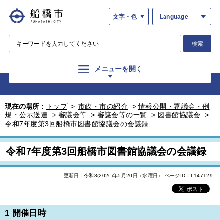
文字・色
Language
検索
メニューを開く
現在の場所 :
トップ
>
市政・市の紹介
>
情報公開・審議会・例
規・公示送達
>
審議会等
>
審議会等の一覧
>
図書館協議会
>
令和7年度第3回船橋市図書館協議会の会議録
令和7年度第3回船橋市図書館協議会の会議録
更新日：令和8(2026)年5月20日（水曜日）
ページID：P147129
1 開催日時