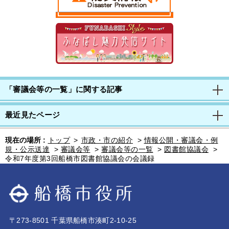
「審議会等の一覧」に関する記事
最近見たページ
現在の場所 :
トップ
>
市政・市の紹介
>
情報公開・審議会・例
規・公示送達
>
審議会等
>
審議会等の一覧
>
図書館協議会
>
令和7年度第3回船橋市図書館協議会の会議録
〒273-8501 千葉県船橋市湊町2-10-25