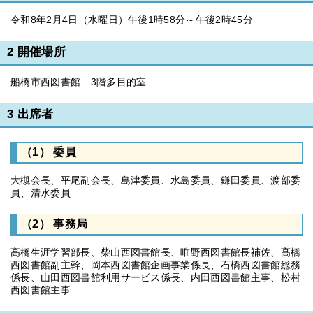
令和8年2月4日（水曜日）午後1時58分～午後2時45分
2 開催場所
船橋市西図書館 3階多目的室
3 出席者
（1） 委員
大槻会長、平尾副会長、島津委員、水島委員、鎌田委員、渡部委
員、清水委員
（2） 事務局
高橋生涯学習部長、柴山西図書館長、唯野西図書館長補佐、髙橋
西図書館副主幹、岡本西図書館企画事業係長、石橋西図書館総務
係長、山田西図書館利用サービス係長、内田西図書館主事、松村
西図書館主事