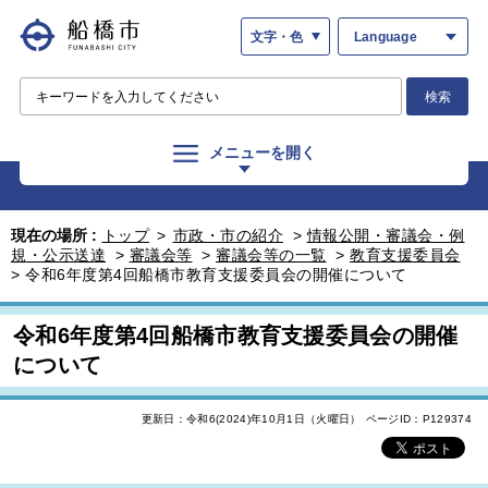
文字・色
Language
検索
メニューを開く
現在の場所 :
トップ
>
市政・市の紹介
>
情報公開・審議会・例
規・公示送達
>
審議会等
>
審議会等の一覧
>
教育支援委員会
>
令和6年度第4回船橋市教育支援委員会の開催について
令和6年度第4回船橋市教育支援委員会の開催
について
更新日：令和6(2024)年10月1日（火曜日）
ページID：P129374