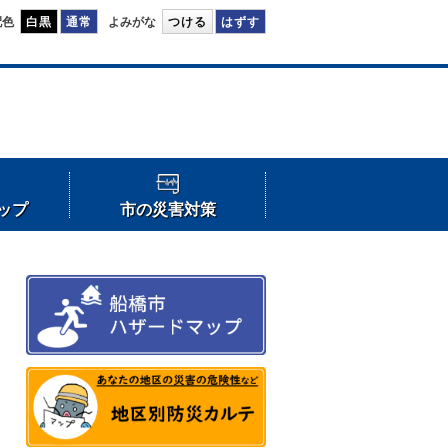
配色
白黒
通常
よみがな
つける
はずす
ップ
市の災害対策