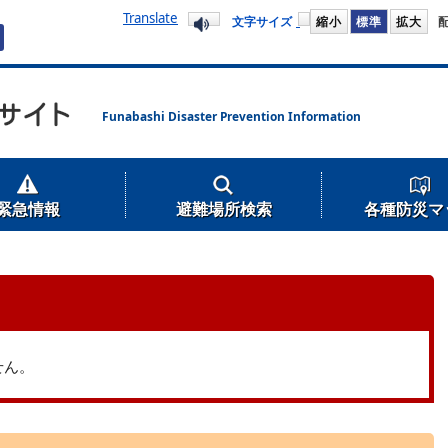
プして本文へ移動します
Translate
文字サイズ
縮小
標準
拡大
Funabashi Disaster Prevention Information
緊急情報
避難場所検索
各種防災マ
せん。