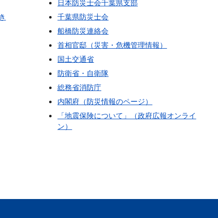
日本防災士会千葉県支部
き
千葉県防災士会
船橋防災連絡会
首相官邸（災害・危機管理情報）
国土交通省
防衛省・自衛隊
総務省消防庁
内閣府（防災情報のページ）
「地震保険について」（政府広報オンライ
ン）