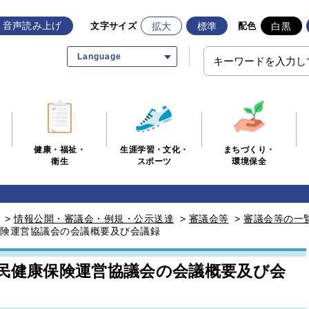
音声読み上げ
拡大
標準
白黒
文字サイズ
配色
Language
生涯学習・文化・
まちづくり・
健康・福祉・
スポーツ
環境保全
衛生
>
情報公開・審議会・例規・公示送達
>
審議会等
>
審議会等の一
保険運営協議会の会議概要及び会議録
国民健康保険運営協議会の会議概要及び会