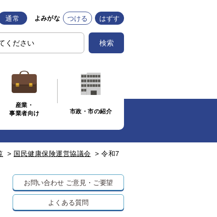
通常
つける
はずす
よみがな
検索
産業・
市政・市の紹介
事業者向け
覧
>
国民健康保険運営協議会
>
令和7
お問い合わせ
ご意見・ご要望
よくある質問