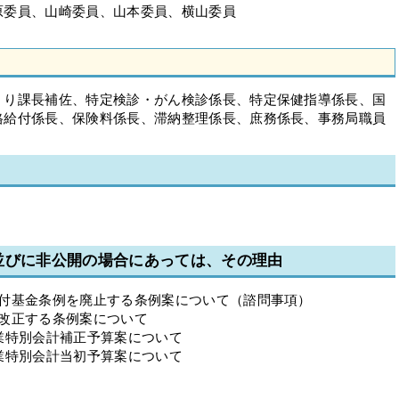
原委員、山崎委員、山本委員、横山委員
くり課長補佐、特定検診・がん検診係長、特定保健指導係長、国
格給付係長、保険料係長、滞納整理係長、庶務係長、事務局職員
並びに非公開の場合にあっては、その理由
貸付基金条例を廃止する条例案について（諮問事項）
を改正する条例案について
業特別会計補正予算案について
業特別会計当初予算案について