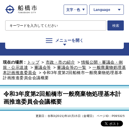
文字・色
Language
検索
メニューを開く
現在の場所 :
トップ
>
市政・市の紹介
>
情報公開・審議会・例
規・公示送達
>
審議会等
>
審議会等の一覧
>
一般廃棄物処理基
本計画推進委員会
>
令和3年度第2回船橋市一般廃棄物処理基本
計画推進委員会会議概要
令和3年度第2回船橋市一般廃棄物処理基本計
画推進委員会会議概要
更新日：令和3(2021)年10月15日（金曜日）
ページID：P095325