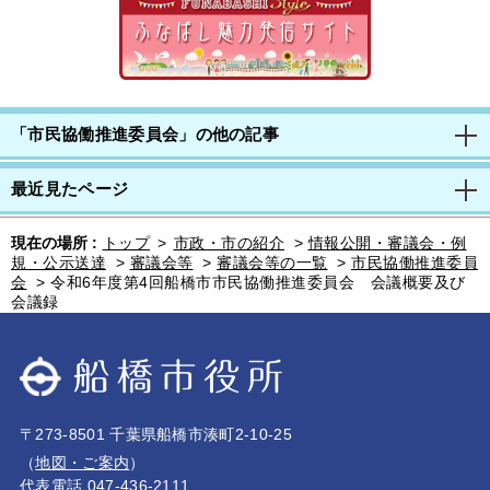
「市民協働推進委員会」の他の記事
最近見たページ
現在の場所 :
トップ
>
市政・市の紹介
>
情報公開・審議会・例
規・公示送達
>
審議会等
>
審議会等の一覧
>
市民協働推進委員
会
>
令和6年度第4回船橋市市民協働推進委員会 会議概要及び
会議録
〒273-8501 千葉県船橋市湊町2-10-25
（
地図・ご案内
）
代表電話 047-436-2111