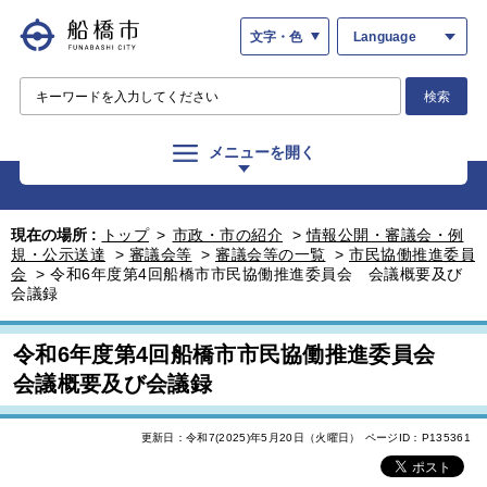
文字・色
Language
検索
メニューを開く
現在の場所 :
トップ
>
市政・市の紹介
>
情報公開・審議会・例
規・公示送達
>
審議会等
>
審議会等の一覧
>
市民協働推進委員
会
>
令和6年度第4回船橋市市民協働推進委員会 会議概要及び
会議録
令和6年度第4回船橋市市民協働推進委員会
会議概要及び会議録
更新日：令和7(2025)年5月20日（火曜日）
ページID：P135361