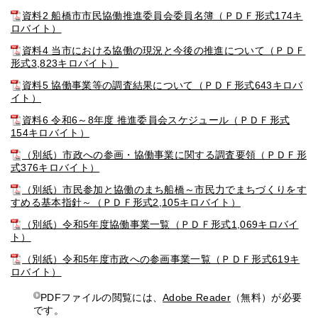
資料2 船橋市市民協働推進委員会委員名簿（ＰＤＦ形式174キ
ロバイト）
資料4 当市における協働の現況と今後の推進について（ＰＤＦ
形式3,823キロバイト）
資料5 協働事業等の調査結果について（ＰＤＦ形式643キロバ
イト）
資料6 令和6～8年度 推進委員会スケジュール（ＰＤＦ形式
154キロバイト）
（別紙）市政への参画・協働事業に関する調査要領（ＰＤＦ形
式376キロバイト）
（別紙）市民参加と協働のまち船橋～市民力でまちづくりをす
すめる基本指針～（ＰＤＦ形式2,105キロバイト）
（別紙）令和5年度協働事業一覧（ＰＤＦ形式1,069キロバイ
ト）
（別紙）令和5年度市政への参画事業一覧（ＰＤＦ形式619キ
ロバイト）
PDFファイルの閲覧には、
Adobe Reader
（無料）が必要
です。