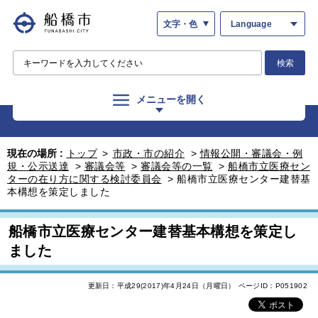
文字・色
Language
検索
メニューを開く
現在の場所 :
トップ
>
市政・市の紹介
>
情報公開・審議会・例
規・公示送達
>
審議会等
>
審議会等の一覧
>
船橋市立医療セン
ターの在り方に関する検討委員会
>
船橋市立医療センター建替基
本構想を策定しました
船橋市立医療センター建替基本構想を策定し
ました
更新日：平成29(2017)年4月24日（月曜日）
ページID：P051902