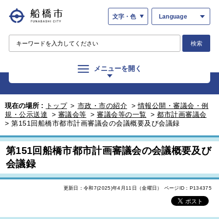
文字・色
Language
検索
メニューを開く
現在の場所 :
トップ
>
市政・市の紹介
>
情報公開・審議会・例
規・公示送達
>
審議会等
>
審議会等の一覧
>
都市計画審議会
>
第151回船橋市都市計画審議会の会議概要及び会議録
第151回船橋市都市計画審議会の会議概要及び
会議録
更新日：令和7(2025)年4月11日（金曜日）
ページID：P134375