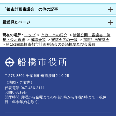
「都市計画審議会」の他の記事
最近見たページ
現在の場所 :
トップ
>
市政・市の紹介
>
情報公開・審議会・例
規・公示送達
>
審議会等
>
審議会等の一覧
>
都市計画審議会
>
第151回船橋市都市計画審議会の会議概要及び会議録
〒273-8501 千葉県船橋市湊町2-10-25
（
地図・ご案内
）
代表電話 047-436-2111
お問い合わせ
開庁時間 月曜から金曜までの午前9時から午後5時まで（祝休
日・年末年始を除く）