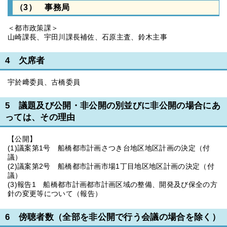
（3） 事務局
＜都市政策課＞
山崎課長、宇田川課長補佐、石原主査、鈴木主事
4 欠席者
宇於﨑委員、古橋委員
5 議題及び公開・非公開の別並びに非公開の場合にあ
っては、その理由
【公開】
(1)議案第1号 船橋都市計画さつき台地区地区計画の決定（付
議）
(2)議案第2号 船橋都市計画市場1丁目地区地区計画の決定（付
議）
(3)報告1 船橋都市計画都市計画区域の整備、開発及び保全の方
針の変更等について（報告）
6 傍聴者数（全部を非公開で行う会議の場合を除く）