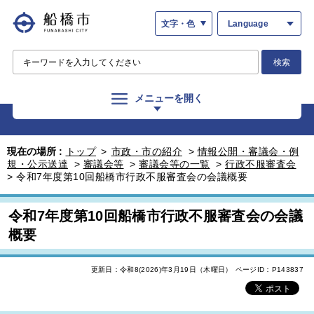
文字・色
Language
検索
メニューを開く
現在の場所 :
トップ
>
市政・市の紹介
>
情報公開・審議会・例
規・公示送達
>
審議会等
>
審議会等の一覧
>
行政不服審査会
>
令和7年度第10回船橋市行政不服審査会の会議概要
令和7年度第10回船橋市行政不服審査会の会議
概要
更新日：令和8(2026)年3月19日（木曜日）
ページID：P143837