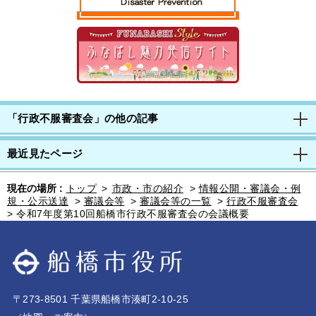
「行政不服審査会」の他の記事
最近見たページ
現在の場所 :
トップ
>
市政・市の紹介
>
情報公開・審議会・例
規・公示送達
>
審議会等
>
審議会等の一覧
>
行政不服審査会
>
令和7年度第10回船橋市行政不服審査会の会議概要
〒273-8501 千葉県船橋市湊町2-10-25