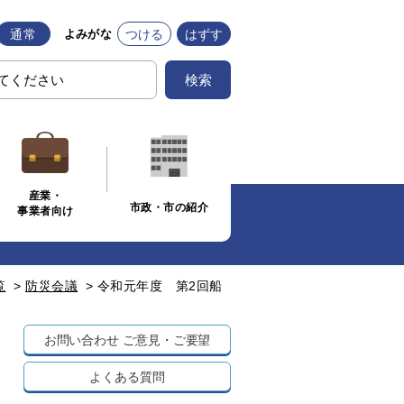
通常
つける
はずす
よみがな
検索
産業・
市政・市の紹介
事業者向け
覧
>
防災会議
>
令和元年度 第2回船
お問い合わせ
ご意見・ご要望
よくある質問