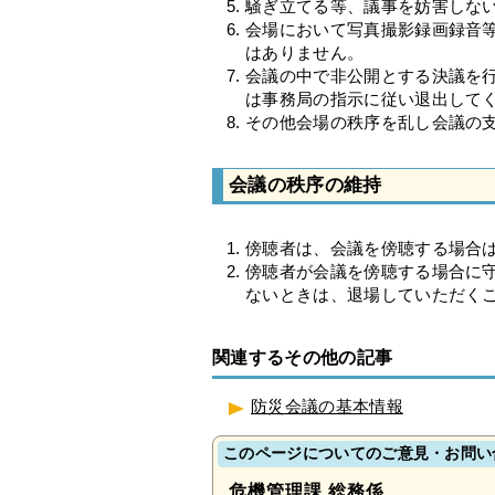
騒ぎ立てる等、議事を妨害しな
会場において写真撮影録画録音
はありません。
会議の中で非公開とする決議を
は事務局の指示に従い退出して
その他会場の秩序を乱し会議の
会議の秩序の維持
傍聴者は、会議を傍聴する場合
傍聴者が会議を傍聴する場合に
ないときは、退場していただく
関連するその他の記事
防災会議の基本情報
このページについてのご意見・お問い
危機管理課 総務係