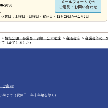
メールフォームでの
36-2030
ご意見・お問い合わせ
5
休業日：土曜日・日曜日・祝休日・12月29日から1月3日
>
情報公開・審議会・例規・公示送達
>
審議会等
>
審議会等の一
いて（終了しました）
・ご案内
）
後5時まで（祝休日・年末年始を除く）