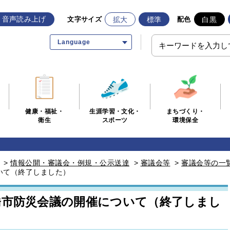
音声読み上げ
拡大
標準
白黒
文字サイズ
配色
Language
生涯学習・文化・
まちづくり・
健康・福祉・
スポーツ
環境保全
衛生
>
情報公開・審議会・例規・公示送達
>
審議会等
>
審議会等の一
いて（終了しました）
橋市防災会議の開催について（終了しまし