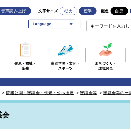
音声読み上げ
拡大
標準
白黒
文字サイズ
配色
Language
生涯学習・文化・
まちづくり・
健康・福祉・
スポーツ
環境保全
衛生
>
情報公開・審議会・例規・公示送達
>
審議会等
>
審議会等の一
議会