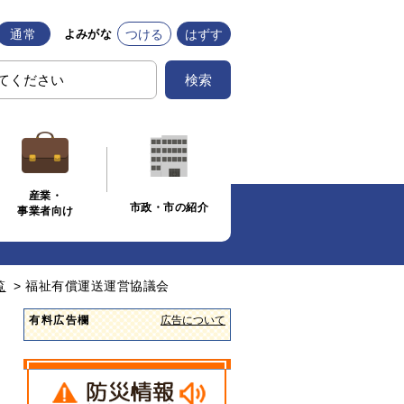
通常
つける
はずす
よみがな
検索
産業・
市政・市の紹介
事業者向け
覧
>
福祉有償運送運営協議会
有料広告欄
広告について