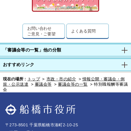
お問い合わせ
よくある質問
ご意見・ご要望
「審議会等の一覧」他の分類
おすすめリンク
現在の場所 :
トップ
>
市政・市の紹介
>
情報公開・審議会・例
規・公示送達
>
審議会等
>
審議会等の一覧
>
特別職報酬等審議
会
〒273-8501 千葉県船橋市湊町2-10-25