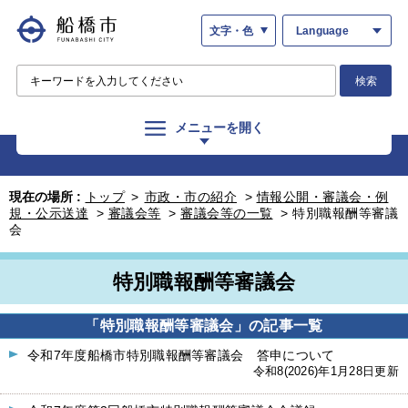
文字・色
Language
検索
メニューを開く
現在の場所 :
トップ
>
市政・市の紹介
>
情報公開・審議会・例
規・公示送達
>
審議会等
>
審議会等の一覧
>
特別職報酬等審議
会
特別職報酬等審議会
「特別職報酬等審議会」の記事一覧
令和7年度船橋市特別職報酬等審議会 答申について
令和8(2026)年1月28日更新