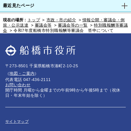
最近見たページ
現在の場所 :
トップ
>
市政・市の紹介
>
情報公開・審議会・例
規・公示送達
>
審議会等
>
審議会等の一覧
>
特別職報酬等審議
会
>
令和7年度船橋市特別職報酬等審議会 答申について
〒273-8501 千葉県船橋市湊町2-10-25
（
地図・ご案内
）
代表電話 047-436-2111
お問い合わせ
開庁時間 月曜から金曜までの午前9時から午後5時まで（祝休
日・年末年始を除く）
サイトマップ