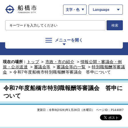
文字・色
Language
検索
メニューを開く
現在の場所 :
トップ
>
市政・市の紹介
>
情報公開・審議会・例
規・公示送達
>
審議会等
>
審議会等の一覧
>
特別職報酬等審議
会
>
令和7年度船橋市特別職報酬等審議会 答申について
令和7年度船橋市特別職報酬等審議会 答申に
ついて
更新日：令和8(2026)年1月28日（水曜日）
ページID：P144087