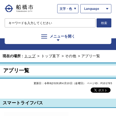
文字・色
Language
検索
メニューを開く
現在の場所 :
トップ
>
トップ直下
>
その他
>
アプリ一覧
アプリ一覧
更新日：令和8(2026)年4月10日（金曜日）
ページID：P101765
スマートライフパス