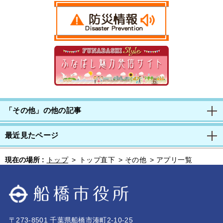
「その他」の他の記事
最近見たページ
現在の場所 :
トップ
>
トップ直下
>
その他
>
アプリ一覧
〒273-8501 千葉県船橋市湊町2-10-25