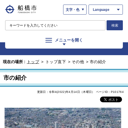
文字・色
Language
検索
メニューを開く
現在の場所 :
トップ
>
トップ直下
>
その他
>
市の紹介
市の紹介
更新日：令和4(2022)年4月14日（木曜日）
ページID：P101764