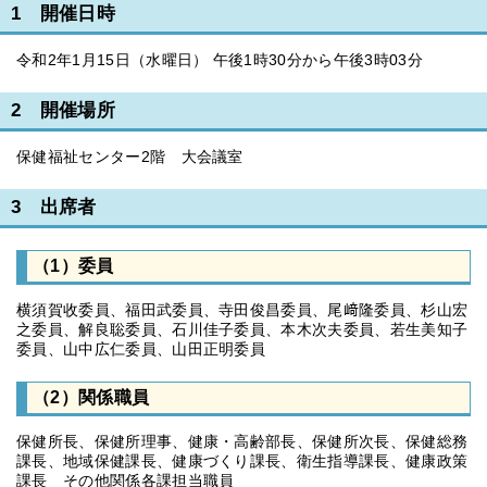
1 開催日時
令和2年1月15日（水曜日） 午後1時30分から午後3時03分
2 開催場所
保健福祉センター2階 大会議室
3 出席者
（1）委員
横須賀收委員、福田武委員、寺田俊昌委員、尾﨑隆委員、杉山宏
之委員、解良聡委員、石川佳子委員、本木次夫委員、若生美知子
委員、山中広仁委員、山田正明委員
（2）関係職員
保健所長、保健所理事、健康・高齢部長、保健所次長、保健総務
課長、地域保健課長、健康づくり課長、衛生指導課長、健康政策
課長 その他関係各課担当職員