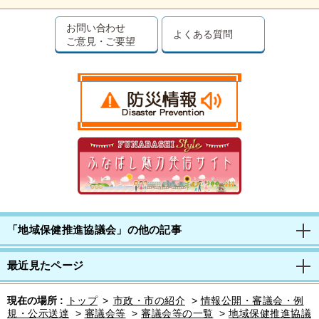
お問い合わせ
よくある質問
ご意見・ご要望
「地域保健推進協議会」の他の記事
最近見たページ
現在の場所 :
トップ
>
市政・市の紹介
>
情報公開・審議会・例
規・公示送達
>
審議会等
>
審議会等の一覧
>
地域保健推進協議