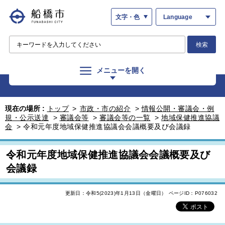
文字・色
Language
検索
メニューを開く
現在の場所 :
トップ
>
市政・市の紹介
>
情報公開・審議会・例
規・公示送達
>
審議会等
>
審議会等の一覧
>
地域保健推進協議
会
>
令和元年度地域保健推進協議会会議概要及び会議録
令和元年度地域保健推進協議会会議概要及び
会議録
更新日：令和5(2023)年1月13日（金曜日）
ページID：P076032