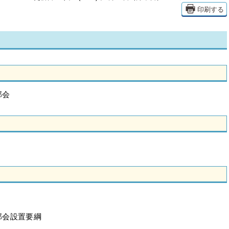
印刷する
部会
部会設置要綱