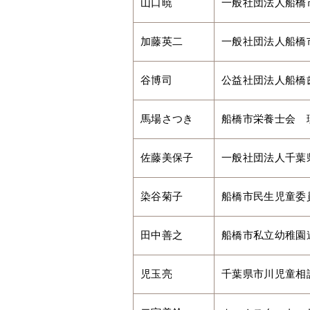
山口暁
一般社団法人船橋
加藤英二
一般社団法人船橋
谷博司
公益社団法人船橋
馬場さつき
船橋市栄養士会 
佐藤美保子
一般社団法人千葉
染谷菊子
船橋市民生児童委
田中善之
船橋市私立幼稚
児玉亮
千葉県市川児童