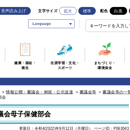
音声読み上げ
拡大
標準
白黒
文字サイズ
配色
Language
生涯学習・文化・
まちづくり・
健康・福祉・
スポーツ
環境保全
衛生
>
情報公開・審議会・例規・公示送達
>
審議会等
>
審議会等の一
部会
議会母子保健部会
更新日：令和4(2022)年9月12日（月曜日）
ページID：P063043