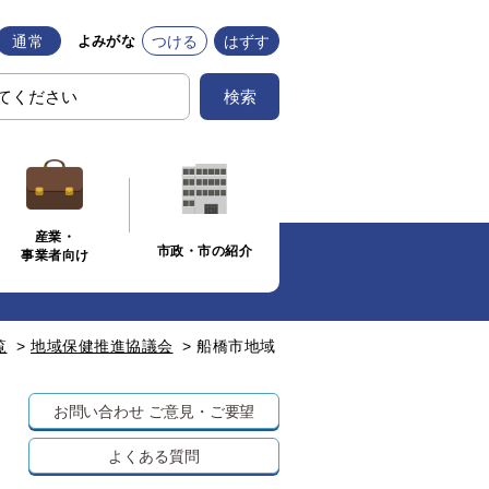
通常
つける
はずす
よみがな
検索
産業・
市政・市の紹介
事業者向け
覧
>
地域保健推進協議会
>
船橋市地域
お問い合わせ
ご意見・ご要望
よくある質問