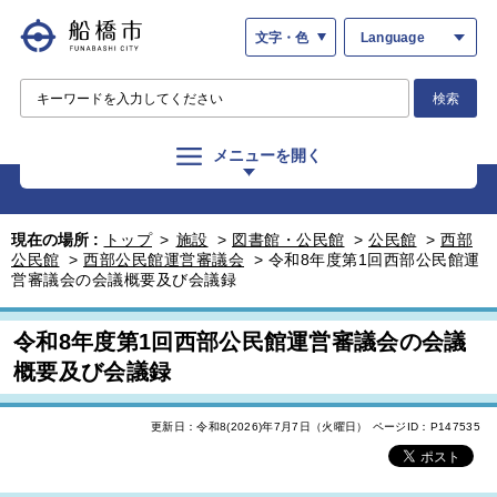
文字・色
Language
検索
メニューを開く
現在の場所 :
トップ
>
施設
>
図書館・公民館
>
公民館
>
西部
公民館
>
西部公民館運営審議会
>
令和8年度第1回西部公民館運
営審議会の会議概要及び会議録
令和8年度第1回西部公民館運営審議会の会議
概要及び会議録
更新日：令和8(2026)年7月7日（火曜日）
ページID：P147535