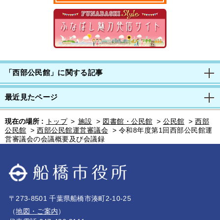
「西部公民館」に関する記事
最近見たページ
現在の場所 :
トップ
>
施設
>
図書館・公民館
>
公民館
>
西部
公民館
>
西部公民館運営審議会
>
令和8年度第1回西部公民館運
営審議会の会議概要及び会議録
〒273-8501 千葉県船橋市湊町2-10-25
（
地図・ご案内
）