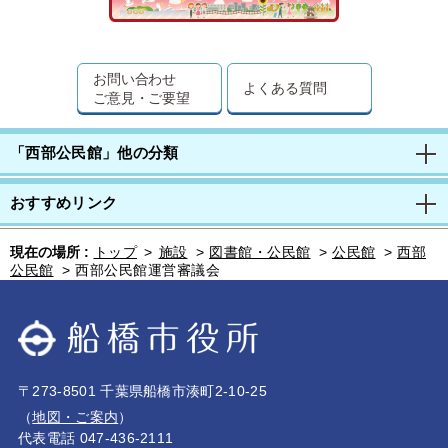
お問い合わせ
よくある質問
ご意見・ご要望
「西部公民館」他の分類
おすすめリンク
現在の場所 :
トップ
>
施設
>
図書館・公民館
>
公民館
>
西部
公民館
>
西部公民館運営審議会
〒273-8501 千葉県船橋市湊町2-10-25
（
地図・ご案内
）
代表電話 047-436-2111