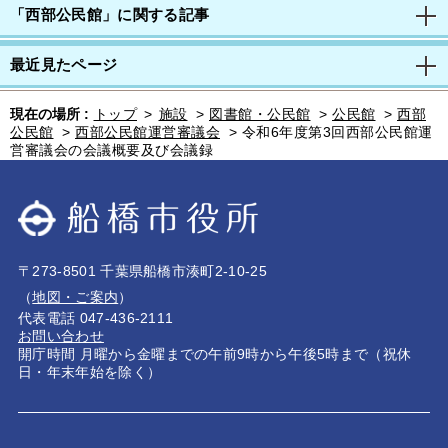
「西部公民館」に関する記事
最近見たページ
現在の場所 :
トップ
>
施設
>
図書館・公民館
>
公民館
>
西部
公民館
>
西部公民館運営審議会
>
令和6年度第3回西部公民館運
営審議会の会議概要及び会議録
〒273-8501 千葉県船橋市湊町2-10-25
（
地図・ご案内
）
代表電話 047-436-2111
お問い合わせ
開庁時間 月曜から金曜までの午前9時から午後5時まで（祝休
日・年末年始を除く）