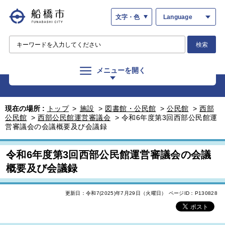
文字・色
Language
検索
メニューを開く
現在の場所 :
トップ
>
施設
>
図書館・公民館
>
公民館
>
西部
公民館
>
西部公民館運営審議会
>
令和6年度第3回西部公民館運
営審議会の会議概要及び会議録
令和6年度第3回西部公民館運営審議会の会議
概要及び会議録
更新日：令和7(2025)年7月29日（火曜日）
ページID：P130828