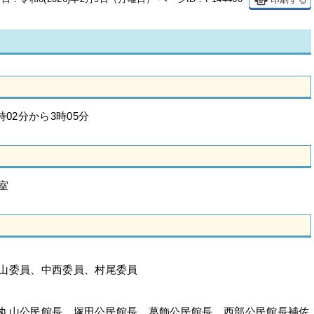
時02分から3時05分
室
委員、中西委員、村尾委員
山公民館長、塚田公民館長、葛飾公民館長、西部公民館長補佐