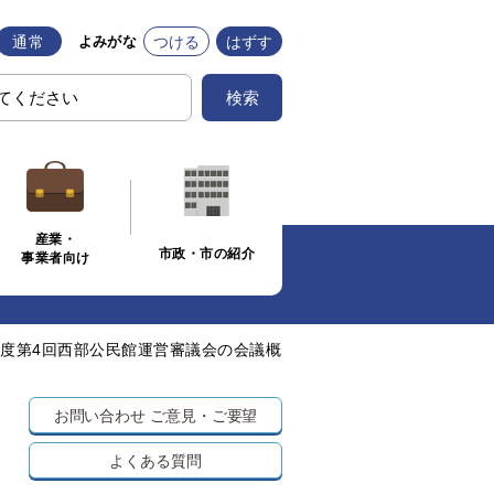
通常
つける
はずす
よみがな
検索
産業・
市政・市の紹介
事業者向け
年度第4回西部公民館運営審議会の会議概
お問い合わせ
ご意見・ご要望
よくある質問