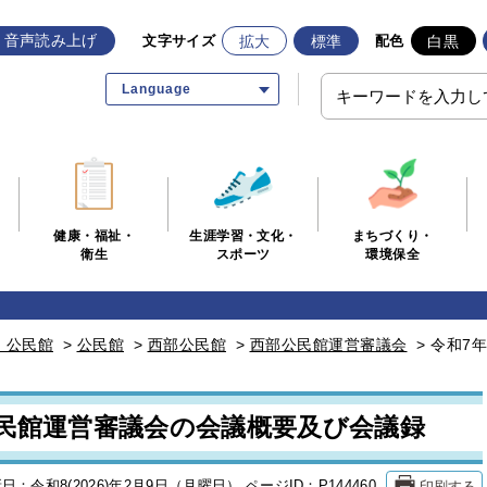
音声読み上げ
拡大
標準
白黒
文字サイズ
配色
Language
生涯学習・文化・
まちづくり・
健康・福祉・
スポーツ
環境保全
衛生
・公民館
>
公民館
>
西部公民館
>
西部公民館運営審議会
>
令和7
公民館運営審議会の会議概要及び会議録
印刷する
日：令和8(2026)年2月9日（月曜日）
ページID：P144460