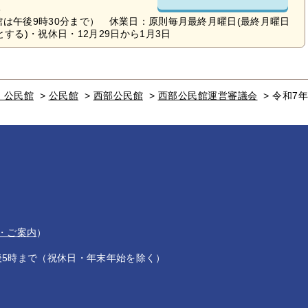
6
館は午後9時30分まで） 休業日：原則毎月最終月曜日(最終月曜日
する)・祝休日・12月29日から1月3日
・公民館
>
公民館
>
西部公民館
>
西部公民館運営審議会
>
令和7
・ご案内
）
後5時まで（祝休日・年末年始を除く）