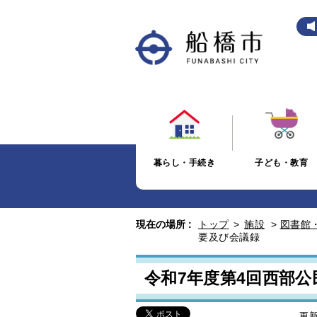
暮らし・手続き
子ども・教育
現在の場所 :
トップ
>
施設
>
図書館
要及び会議録
令和7年度第4回西部
更新