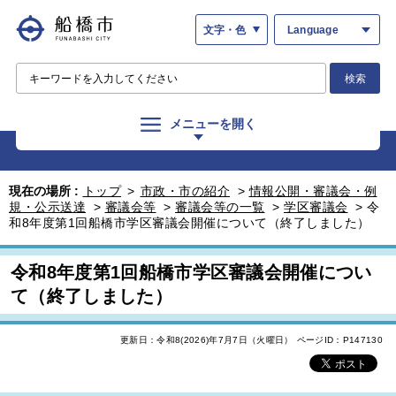
文字・色
Language
検索
メニューを開く
現在の場所 :
トップ
>
市政・市の紹介
>
情報公開・審議会・例
規・公示送達
>
審議会等
>
審議会等の一覧
>
学区審議会
>
令
和8年度第1回船橋市学区審議会開催について（終了しました）
令和8年度第1回船橋市学区審議会開催につい
て（終了しました）
更新日：令和8(2026)年7月7日（火曜日）
ページID：P147130