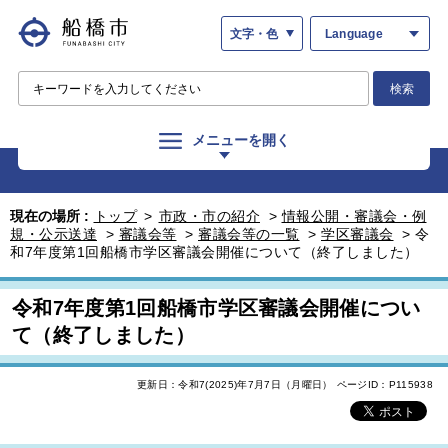
文字・色
Language
検索
メニューを開く
現在の場所 :
トップ
>
市政・市の紹介
>
情報公開・審議会・例
規・公示送達
>
審議会等
>
審議会等の一覧
>
学区審議会
>
令
和7年度第1回船橋市学区審議会開催について（終了しました）
令和7年度第1回船橋市学区審議会開催につい
て（終了しました）
更新日：令和7(2025)年7月7日（月曜日）
ページID：P115938