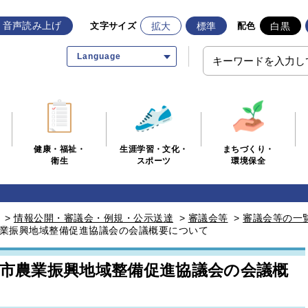
音声読み上げ
拡大
標準
白黒
文字サイズ
配色
Language
生涯学習・文化・
まちづくり・
健康・福祉・
スポーツ
環境保全
衛生
>
情報公開・審議会・例規・公示送達
>
審議会等
>
審議会等の一
農業振興地域整備促進協議会の会議概要について
橋市農業振興地域整備促進協議会の会議概