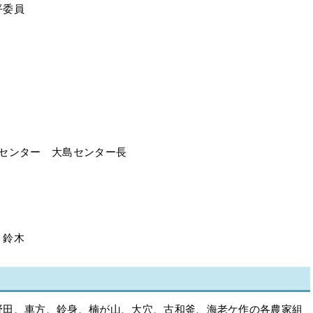
平委員
済センター 大島センター長
、鈴木
野田、車方、鈴身、楠が山、大穴、古和釜、海老ケ作の各農家組