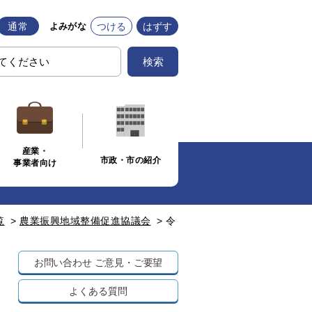
通常
つける
はずす
よみがな
検索
産業・
市政・市の紹介
事業者向け
覧
>
農業振興地域整備促進協議会
>
令
お問い合わせ
ご意見・ご要望
よくある質問