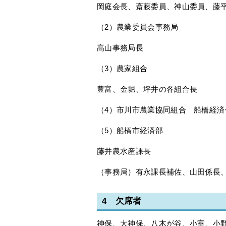
岡庭会長、斎藤委員、神山委員、藤
（2）農業委員会事務局
髙山事務局長
（3）農家組合
豊富、金堀、坪井の各組合長
（4）市川市農業協同組合 船橋経
（5）船橋市経済部
藤井農水産課長
（事務局）有永課長補佐、山田係長
4 欠席者
神保、大神保、八木が谷、小室、小