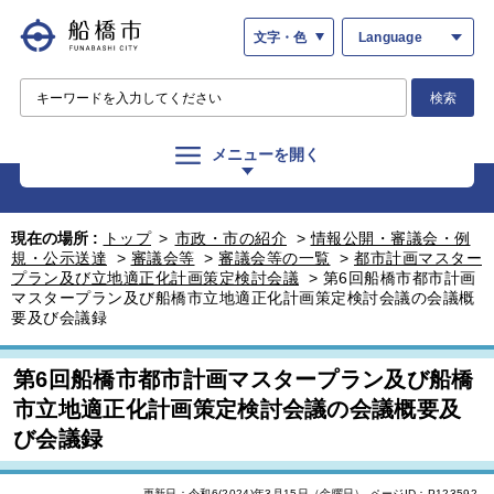
文字・色
Language
検索
メニューを開く
現在の場所 :
トップ
>
市政・市の紹介
>
情報公開・審議会・例
規・公示送達
>
審議会等
>
審議会等の一覧
>
都市計画マスター
プラン及び立地適正化計画策定検討会議
>
第6回船橋市都市計画
マスタープラン及び船橋市立地適正化計画策定検討会議の会議概
要及び会議録
第6回船橋市都市計画マスタープラン及び船橋
市立地適正化計画策定検討会議の会議概要及
び会議録
更新日：令和6(2024)年3月15日（金曜日）
ページID：P123592