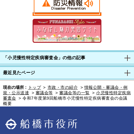
「小児慢性特定疾病審査会」の他の記事
最近見たページ
現在の場所 :
トップ
>
市政・市の紹介
>
情報公開・審議会・例
規・公示送達
>
審議会等
>
審議会等の一覧
>
小児慢性特定疾病
審査会
>
令和7年度第9回船橋市小児慢性特定疾病審査会の会議
概要