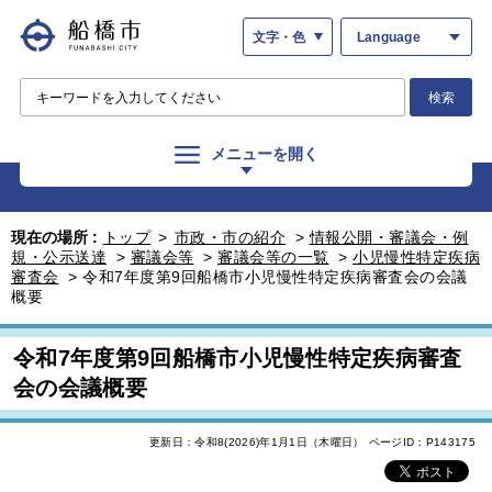
文字・色
Language
検索
メニューを開く
現在の場所 :
トップ
>
市政・市の紹介
>
情報公開・審議会・例
規・公示送達
>
審議会等
>
審議会等の一覧
>
小児慢性特定疾病
審査会
>
令和7年度第9回船橋市小児慢性特定疾病審査会の会議
概要
令和7年度第9回船橋市小児慢性特定疾病審査
会の会議概要
更新日：令和8(2026)年1月1日（木曜日）
ページID：P143175