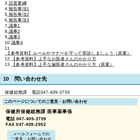
3.
設置要綱
4.
報告事項1
5
.報告事項2
6
.報告事項3
7
.議事1
8
.議事2
9
.議事3
10.
議事4
11
.【参考資料】ルールやマナーを守って受診しましょう（原案）
12.
【参考資料】上手なお医者さんのかかり方
13.
【参考資料】上手な歯医者さんのかかり方（原案）
10 問い合わせ先
保健総務課 電話047-409-3759
このページについてのご意見・お問い合わせ
保健所保健総務課 医事薬事係
電話 047-409-3759
FAX 047-409-2952
メールフォームでの
ご意見・お問い合わせ