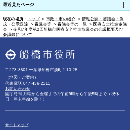
最近見たページ
現在の場所 :
トップ
>
市政・市の紹介
>
情報公開・審議会・例
規・公示送達
>
審議会等
>
審議会等の一覧
>
医療安全推進協議
会
>
令和7年度第2回船橋市医療安全推進協議会の会議概要及び
会議録について
〒273-8501 千葉県船橋市湊町2-10-25
（
地図・ご案内
）
代表電話 047-436-2111
お問い合わせ
開庁時間 月曜から金曜までの午前9時から午後5時まで（祝休
日・年末年始を除く）
サイトマップ