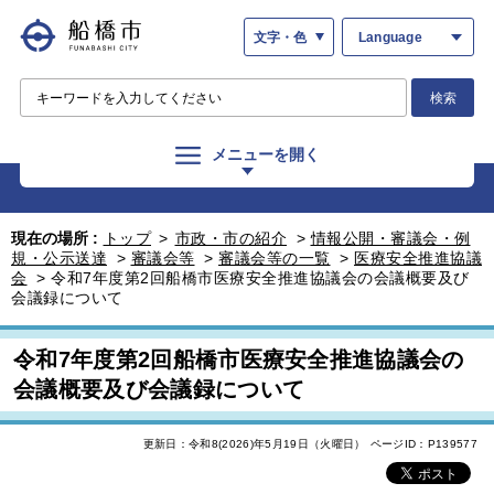
文字・色
Language
検索
メニューを開く
現在の場所 :
トップ
>
市政・市の紹介
>
情報公開・審議会・例
規・公示送達
>
審議会等
>
審議会等の一覧
>
医療安全推進協議
会
>
令和7年度第2回船橋市医療安全推進協議会の会議概要及び
会議録について
令和7年度第2回船橋市医療安全推進協議会の
会議概要及び会議録について
更新日：令和8(2026)年5月19日（火曜日）
ページID：P139577