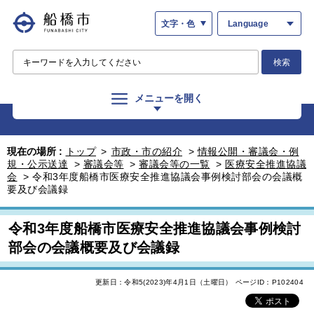
文字・色
Language
検索
メニューを開く
現在の場所 :
トップ
>
市政・市の紹介
>
情報公開・審議会・例
規・公示送達
>
審議会等
>
審議会等の一覧
>
医療安全推進協議
会
>
令和3年度船橋市医療安全推進協議会事例検討部会の会議概
要及び会議録
令和3年度船橋市医療安全推進協議会事例検討
部会の会議概要及び会議録
更新日：令和5(2023)年4月1日（土曜日）
ページID：P102404