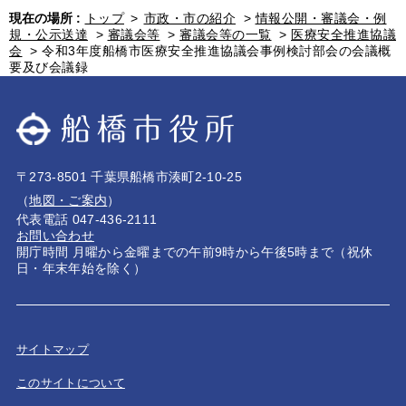
現在の場所 :
トップ
>
市政・市の紹介
>
情報公開・審議会・例
規・公示送達
>
審議会等
>
審議会等の一覧
>
医療安全推進協議
会
>
令和3年度船橋市医療安全推進協議会事例検討部会の会議概
要及び会議録
〒273-8501 千葉県船橋市湊町2-10-25
（
地図・ご案内
）
代表電話 047-436-2111
お問い合わせ
開庁時間 月曜から金曜までの午前9時から午後5時まで（祝休
日・年末年始を除く）
サイトマップ
このサイトについて