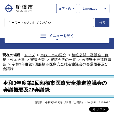
文字・色
Language
検索
メニューを開く
現在の場所 :
トップ
>
市政・市の紹介
>
情報公開・審議会・例
規・公示送達
>
審議会等
>
審議会等の一覧
>
医療安全推進協議
会
>
令和3年度第2回船橋市医療安全推進協議会の会議概要及び
会議録
令和3年度第2回船橋市医療安全推進協議会の
会議概要及び会議録
更新日：令和5(2023)年4月1日（土曜日）
ページID：P103070