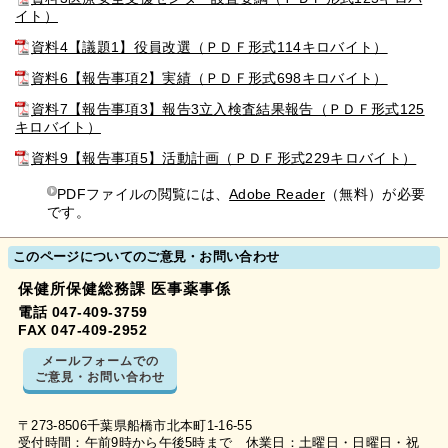
イト）
資料4【議題1】役員改選（ＰＤＦ形式114キロバイト）
資料6【報告事項2】実績（ＰＤＦ形式698キロバイト）
資料7【報告事項3】報告3立入検査結果報告（ＰＤＦ形式125
キロバイト）
資料9【報告事項5】活動計画（ＰＤＦ形式229キロバイト）
PDFファイルの閲覧には、
Adobe Reader
（無料）が必要
です。
このページについてのご意見・お問い合わせ
保健所保健総務課 医事薬事係
電話 047-409-3759
FAX 047-409-2952
メールフォームでの
ご意見・お問い合わせ
〒273-8506千葉県船橋市北本町1-16-55
受付時間：午前9時から午後5時まで 休業日：土曜日・日曜日・祝