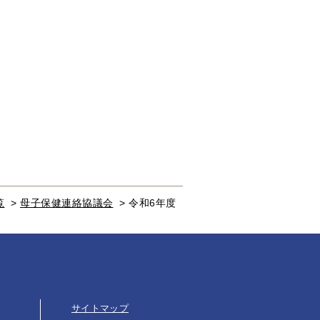
覧
>
母子保健連絡協議会
>
令和6年度
サイトマップ