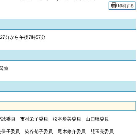
印刷する
27分から午後7時57分
習室
野誠委員 市村栄子委員 松本歩美委員 山口暁委員
美保子委員 染谷菊子委員 尾木修介委員 児玉亮委員