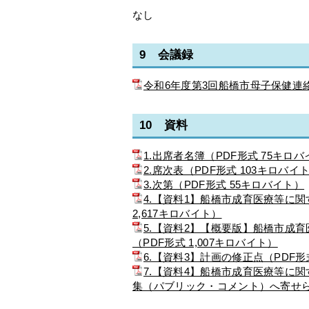
なし
9 会議録
令和6年度第3回船橋市母子保健連絡
10 資料
1.出席者名簿（PDF形式 75キロ
2.席次表（PDF形式 103キロバイ
3.次第（PDF形式 55キロバイト）
4.【資料1】船橋市成育医療等に
2,617キロバイト）
5.【資料2】【概要版】船橋市成
（PDF形式 1,007キロバイト）
6.【資料3】計画の修正点（PDF形
7.【資料4】船橋市成育医療等に
集（パブリック・コメント）へ寄せら