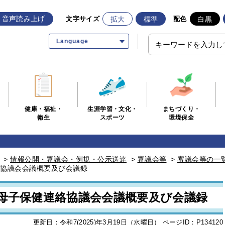
音声読み上げ
拡大
標準
白黒
文字サイズ
配色
Language
生涯学習・文化・
まちづくり・
健康・福祉・
スポーツ
環境保全
衛生
>
情報公開・審議会・例規・公示送達
>
審議会等
>
審議会等の一
絡協議会会議概要及び会議録
市母子保健連絡協議会会議概要及び会議録
更新日：令和7(2025)年3月19日（水曜日）
ページID：P134120