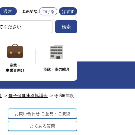
通常
つける
はずす
よみがな
検索
産業・
市政・市の紹介
事業者向け
覧
>
母子保健連絡協議会
>
令和6年度
お問い合わせ
ご意見・ご要望
よくある質問