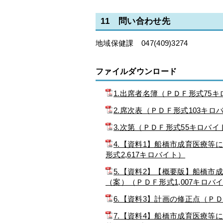
11 問い合わせ先
地域保健課 047(409)3274
ファイルダウンロード
1.出席者名簿（ＰＤＦ形式75
2.席次表（ＰＤＦ形式103キロ
3.次第（ＰＤＦ形式55キロバイ
4.【資料1】船橋市成育医療等
形式2,617キロバイト）
5.【資料2】【概要版】船橋市
（案）（ＰＤＦ形式1,007キロバ
6.【資料3】計画の修正点（ＰＤ
7.【資料4】船橋市成育医療等