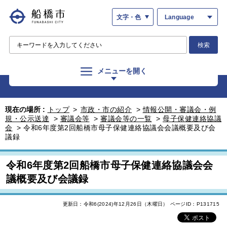
文字・色
Language
検索
メニューを開く
現在の場所 :
トップ
>
市政・市の紹介
>
情報公開・審議会・例
規・公示送達
>
審議会等
>
審議会等の一覧
>
母子保健連絡協議
会
>
令和6年度第2回船橋市母子保健連絡協議会会議概要及び会
議録
令和6年度第2回船橋市母子保健連絡協議会会
議概要及び会議録
更新日：令和6(2024)年12月26日（木曜日）
ページID：P131715