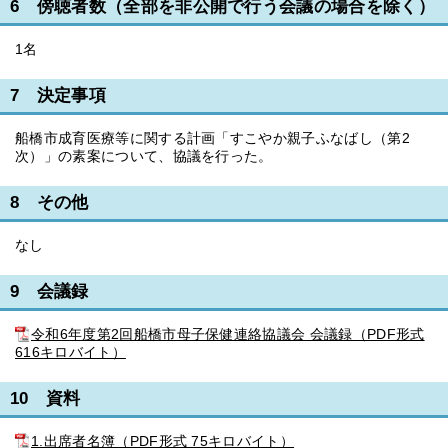
6 傍聴者数（全部を非公開で行う会議の場合を除く）
1名
7 決定事項
船橋市成育医療等に関する計画「すこやか親子ふなばし（第2
次）」の素案について、協議を行った。
8 その他
なし
9 会議録
令和6年度第2回船橋市母子保健連絡協議会 会議録（PDF形式
616キロバイト）
10 資料
1.出席者名簿（PDF形式 75キロバイト）