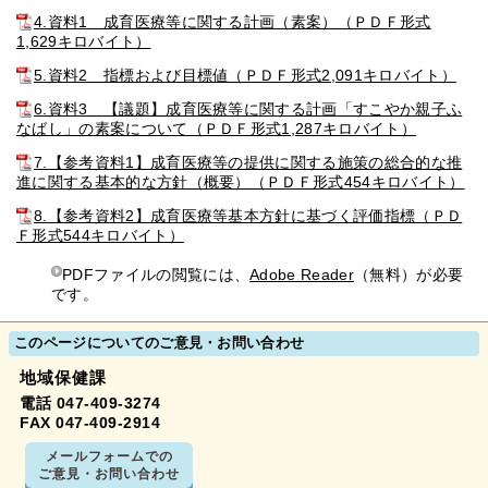
4.資料1 成育医療等に関する計画（素案）（ＰＤＦ形式
1,629キロバイト）
5.資料2 指標および目標値（ＰＤＦ形式2,091キロバイト）
6.資料3 【議題】成育医療等に関する計画「すこやか親子ふ
なばし」の素案について（ＰＤＦ形式1,287キロバイト）
7.【参考資料1】成育医療等の提供に関する施策の総合的な推
進に関する基本的な方針（概要）（ＰＤＦ形式454キロバイト）
8.【参考資料2】成育医療等基本方針に基づく評価指標（ＰＤ
Ｆ形式544キロバイト）
PDFファイルの閲覧には、
Adobe Reader
（無料）が必要
です。
このページについてのご意見・お問い合わせ
地域保健課
電話 047-409-3274
FAX 047-409-2914
メールフォームでの
ご意見・お問い合わせ