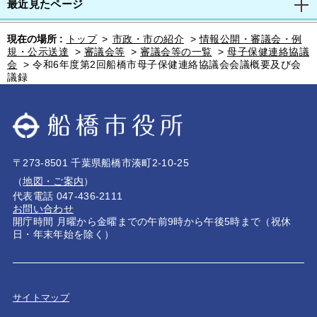
最近見たページ
現在の場所 :
トップ
>
市政・市の紹介
>
情報公開・審議会・例
規・公示送達
>
審議会等
>
審議会等の一覧
>
母子保健連絡協議
会
>
令和6年度第2回船橋市母子保健連絡協議会会議概要及び会
議録
〒273-8501 千葉県船橋市湊町2-10-25
（
地図・ご案内
）
代表電話 047-436-2111
お問い合わせ
開庁時間 月曜から金曜までの午前9時から午後5時まで（祝休
日・年末年始を除く）
サイトマップ