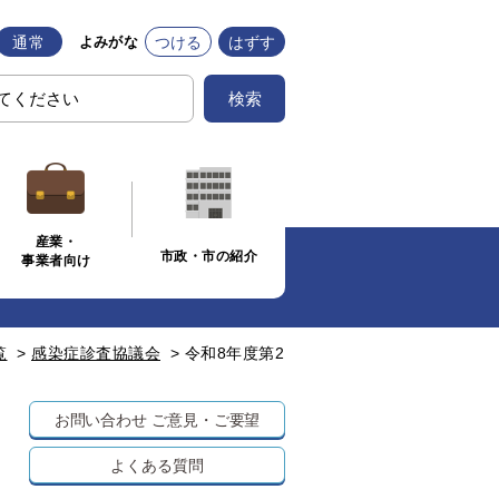
通常
つける
はずす
よみがな
検索
産業・
市政・市の紹介
事業者向け
覧
>
感染症診査協議会
>
令和8年度第2
お問い合わせ
ご意見・ご要望
よくある質問