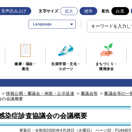
音声読み上げ
拡大
標準
白黒
文字サイズ
配色
Language
生涯学習・文化・
まちづくり・
健康・福祉・
スポーツ
環境保全
衛生
>
情報公開・審議会・例規・公示送達
>
審議会等
>
審議会等の一
会の会議概要
市感染症診査協議会の会議概要
更新日：令和8(2026)年4月28日（火曜日）
ページID：P146403