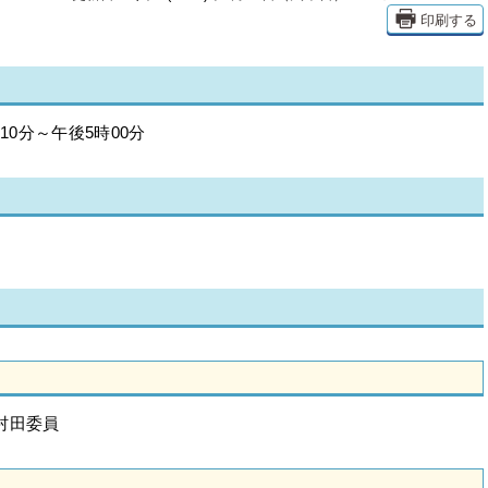
印刷する
10分～午後5時00分
村田委員