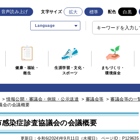
音声読み上げ
拡大
標準
白黒
文字サイズ
配色
Language
生涯学習・文化・
まちづくり・
健康・福祉・
スポーツ
環境保全
衛生
>
情報公開・審議会・例規・公示送達
>
審議会等
>
審議会等の一
議会の会議概要
市感染症診査協議会の会議概要
更新日：令和6(2024)年9月11日（水曜日）
ページID：P129635