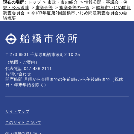
現在の場所 :
トップ
>
市政・市の紹介
>
情報公開・審議会・例
規・公示送達
>
審議会等
>
審議会等の一覧
>
船橋市いじめ問題
調査委員会
>
令和3年度第2回船橋市いじめ問題調査委員会の会
議概要
〒273-8501 千葉県船橋市湊町2-10-25
（
地図・ご案内
）
代表電話 047-436-2111
お問い合わせ
開庁時間 月曜から金曜までの午前9時から午後5時まで（祝休
日・年末年始を除く）
サイトマップ
このサイトについて
個人情報の取り扱い