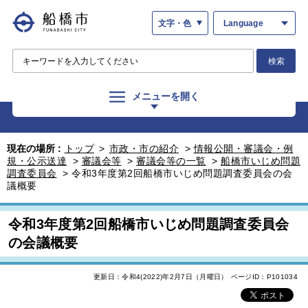
文字・色
Language
検索
メニューを開く
現在の場所 :
トップ
>
市政・市の紹介
>
情報公開・審議会・例
規・公示送達
>
審議会等
>
審議会等の一覧
>
船橋市いじめ問題
調査委員会
>
令和3年度第2回船橋市いじめ問題調査委員会の会
議概要
令和3年度第2回船橋市いじめ問題調査委員会
の会議概要
更新日：令和4(2022)年2月7日（月曜日）
ページID：P101034