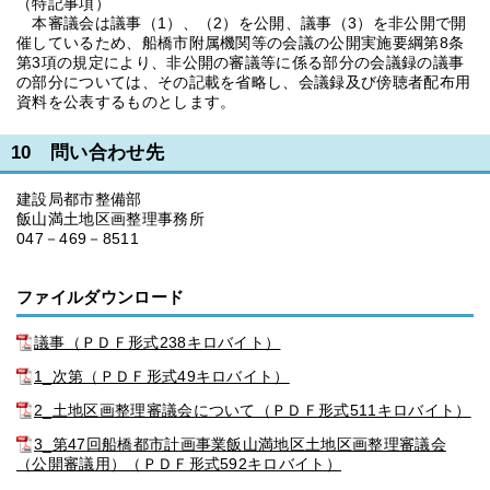
（特記事項）
本審議会は議事（1）、（2）を公開、議事（3）を非公開で開
催しているため、船橋市附属機関等の会議の公開実施要綱第8条
第3項の規定により、非公開の審議等に係る部分の会議録の議事
の部分については、その記載を省略し、会議録及び傍聴者配布用
資料を公表するものとします。
10 問い合わせ先
建設局都市整備部
飯山満土地区画整理事務所
047－469－8511
ファイルダウンロード
議事（ＰＤＦ形式238キロバイト）
1_次第（ＰＤＦ形式49キロバイト）
2_土地区画整理審議会について（ＰＤＦ形式511キロバイト）
3_第47回船橋都市計画事業飯山満地区土地区画整理審議会
（公開審議用）（ＰＤＦ形式592キロバイト）