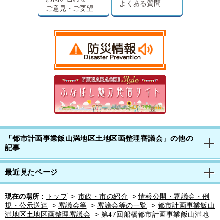
よくある質問
ご意見・ご要望
「都市計画事業飯山満地区土地区画整理審議会」の他の
記事
最近見たページ
現在の場所 :
トップ
>
市政・市の紹介
>
情報公開・審議会・例
規・公示送達
>
審議会等
>
審議会等の一覧
>
都市計画事業飯山
満地区土地区画整理審議会
>
第47回船橋都市計画事業飯山満地