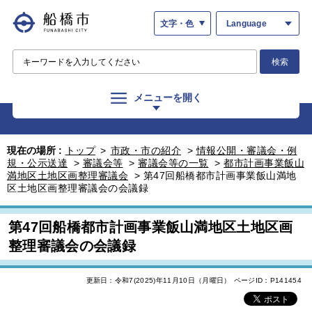
文字・色
Language
検索
メニューを開く
現在の場所 :
トップ
>
市政・市の紹介
>
情報公開・審議会・例
規・公示送達
>
審議会等
>
審議会等の一覧
>
都市計画事業飯山
満地区土地区画整理審議会
>
第47回船橋都市計画事業飯山満地
区土地区画整理審議会の会議録
第47回船橋都市計画事業飯山満地区土地区画
整理審議会の会議録
更新日：令和7(2025)年11月10日（月曜日）
ページID：P141454