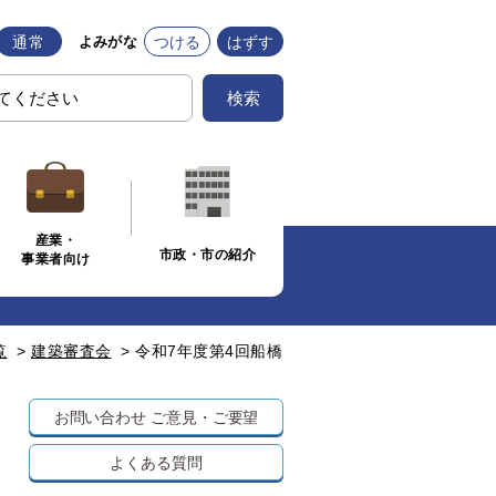
通常
つける
はずす
よみがな
検索
産業・
市政・市の紹介
事業者向け
覧
>
建築審査会
>
令和7年度第4回船橋
お問い合わせ
ご意見・ご要望
よくある質問