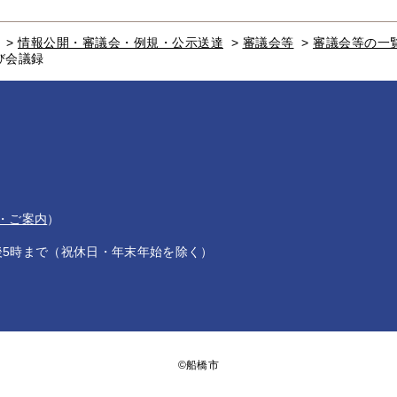
>
情報公開・審議会・例規・公示送達
>
審議会等
>
審議会等の一
び会議録
・ご案内
）
後5時まで（祝休日・年末年始を除く）
©船橋市