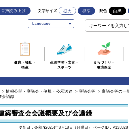
音声読み上げ
拡大
標準
白黒
文字サイズ
配色
Language
生涯学習・文化・
まちづくり・
健康・福祉・
スポーツ
環境保全
衛生
>
情報公開・審議会・例規・公示送達
>
審議会等
>
審議会等の一
び会議録
市建築審査会会議概要及び会議録
更新日：令和7(2025)年8月18日（月曜日）
ページID：P138828