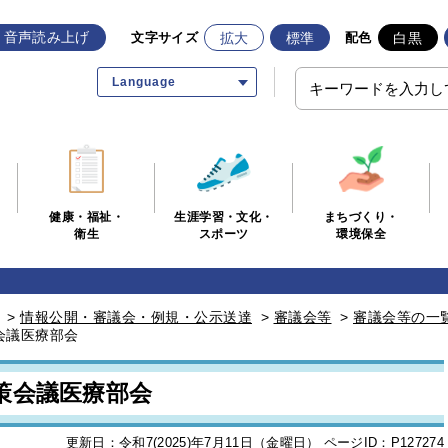
音声読み上げ
拡大
標準
白黒
文字サイズ
配色
Language
生涯学習・文化・
まちづくり・
健康・福祉・
スポーツ
環境保全
衛生
>
情報公開・審議会・例規・公示送達
>
審議会等
>
審議会等の一
会議医療部会
策会議医療部会
更新日：令和7(2025)年7月11日（金曜日）
ページID：P127274