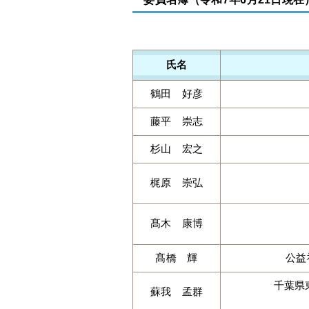
氏名
鶴田 好彦
藤平 崇志
杉山 宏之
梶原 崇弘
髙木 康博
髙橋 輝
公益
千葉県
蘇我 孟群