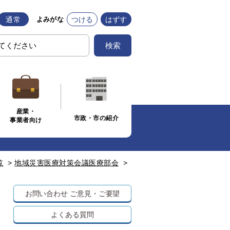
通常
つける
はずす
よみがな
検索
産業・
市政・市の紹介
事業者向け
覧
>
地域災害医療対策会議医療部会
>
お問い合わせ
ご意見・ご要望
よくある質問