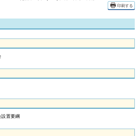
印刷する
会
会設置要綱