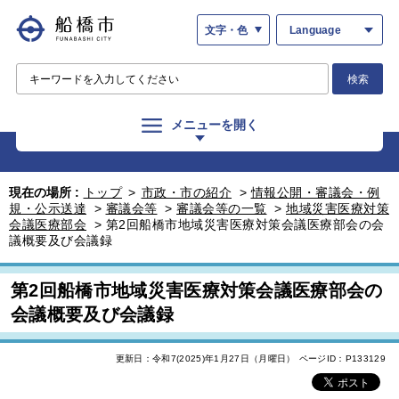
文字・色
Language
検索
メニューを開く
現在の場所 :
トップ
>
市政・市の紹介
>
情報公開・審議会・例
規・公示送達
>
審議会等
>
審議会等の一覧
>
地域災害医療対策
会議医療部会
>
第2回船橋市地域災害医療対策会議医療部会の会
議概要及び会議録
第2回船橋市地域災害医療対策会議医療部会の
会議概要及び会議録
更新日：令和7(2025)年1月27日（月曜日）
ページID：P133129