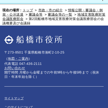
現在の場所 :
トップ
>
市政・市の紹介
>
情報公開・審議会・例
規・公示送達
>
審議会等
>
審議会等の一覧
>
地域災害医療対策
会議医療部会
>
第2回船橋市地域災害医療対策会議医療部会の会
議概要及び会議録
〒273-8501 千葉県船橋市湊町2-10-25
（
地図・ご案内
）
代表電話 047-436-2111
お問い合わせ
開庁時間 月曜から金曜までの午前9時から午後5時まで（祝休
日・年末年始を除く）
サイトマップ
このサイトについて