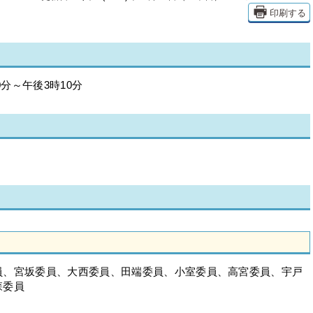
印刷する
0分～午後3時10分
員、宮坂委員、大西委員、田端委員、小室委員、高宮委員、宇戸
森委員