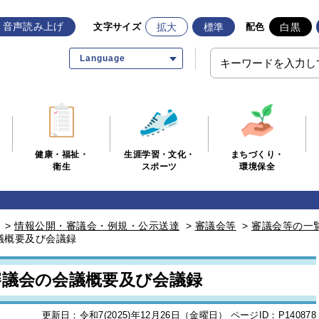
音声読み上げ
拡大
標準
白黒
文字サイズ
配色
Language
生涯学習・文化・
まちづくり・
健康・福祉・
スポーツ
環境保全
衛生
>
情報公開・審議会・例規・公示送達
>
審議会等
>
審議会等の一
議概要及び会議録
審議会の会議概要及び会議録
更新日：令和7(2025)年12月26日（金曜日）
ページID：P140878