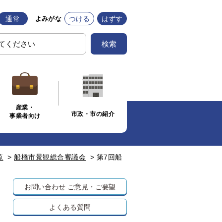
通常
つける
はずす
よみがな
検索
産業・
市政・市の紹介
事業者向け
覧
>
船橋市景観総合審議会
>
第7回船
お問い合わせ
ご意見・ご要望
よくある質問