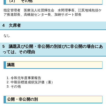
（3） その他
指定管理者 医療法人社団輝生会 水間理事長、江尻地域包括ケ
ア推進部長、高橋副センター長、加納サポート部長
4 欠席者
なし
5 議題及び公開・非公開の別並びに非公開の場合にあ
っては、その理由
議題
令和元年度事業報告
中期目標達成状況評価（案）
その他
公開・非公開の別