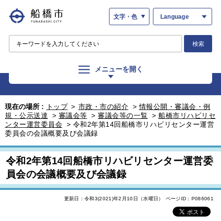
文字・色
Language
検索
メニューを開く
現在の場所 :
トップ
>
市政・市の紹介
>
情報公開・審議会・例
規・公示送達
>
審議会等
>
審議会等の一覧
>
船橋市リハビリセ
ンター運営委員会
>
令和2年第14回船橋市リハビリセンター運営
委員会の会議概要及び会議録
令和2年第14回船橋市リハビリセンター運営委
員会の会議概要及び会議録
更新日：令和3(2021)年2月10日（水曜日）
ページID：P086061