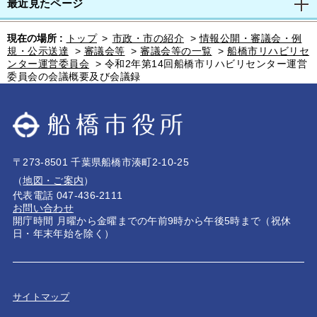
最近見たページ
現在の場所 :
トップ
>
市政・市の紹介
>
情報公開・審議会・例
規・公示送達
>
審議会等
>
審議会等の一覧
>
船橋市リハビリセ
ンター運営委員会
>
令和2年第14回船橋市リハビリセンター運営
委員会の会議概要及び会議録
〒273-8501 千葉県船橋市湊町2-10-25
（
地図・ご案内
）
代表電話 047-436-2111
お問い合わせ
開庁時間 月曜から金曜までの午前9時から午後5時まで（祝休
日・年末年始を除く）
サイトマップ