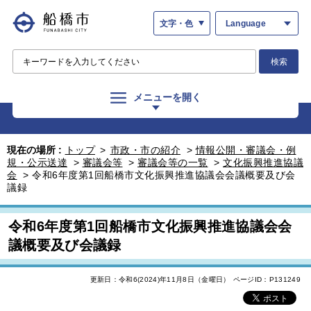
文字・色
Language
検索
メニューを開く
現在の場所 :
トップ
>
市政・市の紹介
>
情報公開・審議会・例
規・公示送達
>
審議会等
>
審議会等の一覧
>
文化振興推進協議
会
>
令和6年度第1回船橋市文化振興推進協議会会議概要及び会
議録
令和6年度第1回船橋市文化振興推進協議会会
議概要及び会議録
更新日：令和6(2024)年11月8日（金曜日）
ページID：P131249