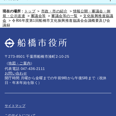
現在の場所 :
トップ
>
市政・市の紹介
>
情報公開・審議会・例
規・公示送達
>
審議会等
>
審議会等の一覧
>
文化振興推進協議
会
>
令和6年度第1回船橋市文化振興推進協議会会議概要及び会
議録
〒273-8501 千葉県船橋市湊町2-10-25
（
地図・ご案内
）
代表電話 047-436-2111
お問い合わせ
開庁時間 月曜から金曜までの午前9時から午後5時まで（祝休
日・年末年始を除く）
サイトマップ
このサイトについて