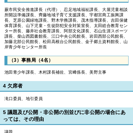
蕨市民安全推進課長（代理）、忍足地域福祉課長、大屋児童相談
所開設準備課長、齊藤地域子育て支援課長、宇都宮商工振興課
長、芝原公園緑地課長、野木学務課長、茂木指導課長、吉田保健
体育課長、山下児童・生徒防犯安全対策室長、太田総合教育セン
ター所長、藤井社会教育課長、阿部文化課長、石山生涯スポーツ
課長、柴山西図書館長、江口中央公民館長、岩田西部公民館長、
加藤北部公民館長、松田高根台公民館長、金子郷土資料館長、山
岸青少年センター所長
（3）事務局（4名）
池田青少年課長、木村課長補佐、宮﨑係長、美野主事
4 欠席者
滝口委員、地引委員
5 議題及び公開・非公開の別並びに非公開の場合にあ
っては、その理由
議題