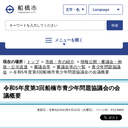
文字・色
Language
検索
メニューを開く
現在の場所 :
トップ
>
市政・市の紹介
>
情報公開・審議会・例
規・公示送達
>
審議会等
>
審議会等の一覧
>
青少年問題協議
会
>
令和5年度第3回船橋市青少年問題協議会の会議概要
令和5年度第3回船橋市青少年問題協議会の会
議概要
更新日：令和6(2024)年5月14日（火曜日）
ページID：P123886