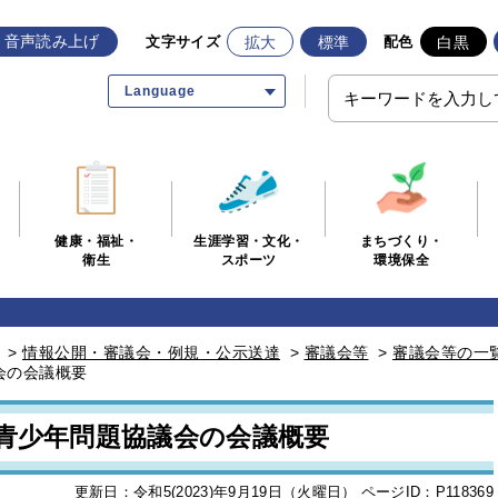
音声読み上げ
拡大
標準
白黒
文字サイズ
配色
Language
生涯学習・文化・
まちづくり・
健康・福祉・
スポーツ
環境保全
衛生
>
情報公開・審議会・例規・公示送達
>
審議会等
>
審議会等の一
会の会議概要
市青少年問題協議会の会議概要
更新日：令和5(2023)年9月19日（火曜日）
ページID：P118369