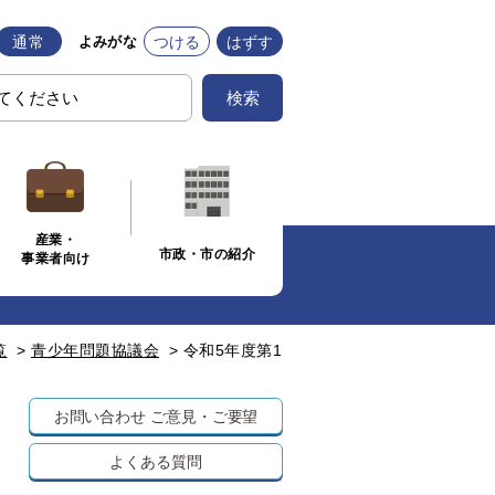
通常
つける
はずす
よみがな
検索
産業・
市政・市の紹介
事業者向け
覧
>
青少年問題協議会
>
令和5年度第1
お問い合わせ
ご意見・ご要望
よくある質問