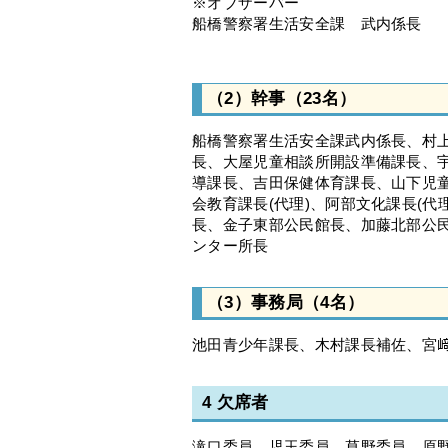
※オブザーバー
船橋警察署生活安全課 武内係長
（2）幹事（23名）
船橋警察署生活安全課武内係長、村上
長、大屋児童相談所開設準備課長、
導課長、吉田保健体育課長、山下児
会教育課長(代理)、阿部文化課長(
長、金子東部公民館長、加藤北部公
ンター所長
（3）事務局（4名）
池田青少年課長、木村課長補佐、宮
4 欠席者
滝口委員、児玉委員、草野委員、原