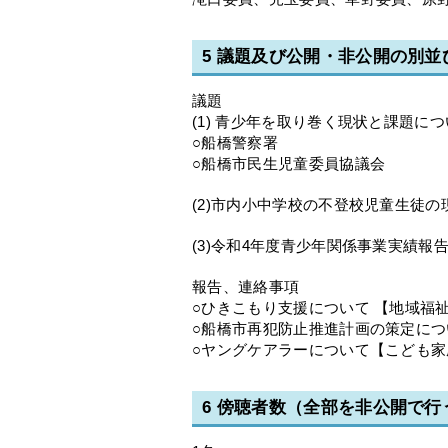
5 議題及び公開・非公開の別
議題
(1) 青少年を取り巻く現状と課題に
○船橋警察署
○船橋市民生児童委員協議会
(2)市内小中学校の不登校児童生徒
(3)令和4年度青少年関係事業実績
報告、連絡事項
○ひきこもり支援について 【地域福
○船橋市再犯防止推進計画の策定につ
○ヤングケアラーについて【こども家
6 傍聴者数（全部を非公開で