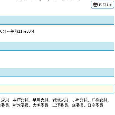
印刷する
0分～午前11時30分
引委員、本庄委員、早川委員、岩瀬委員、小出委員、戸松委員、
口委員、村木委員、大塚委員、三澤委員、森委員、日高委員