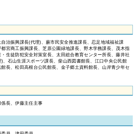
自治振興課長(代理)、蕨市民安全推進課長、忍足地域福祉課
宇都宮商工振興課長、芝原公園緑地課長、野木学務課長、茂木指
童・生徒防犯安全対策室長、太田総合教育センター所長、藤井社
代理)、石山生涯スポーツ課長、柴山西図書館長、江口中央公民館
民館長、松田高根台公民館長、金子郷土資料館長、山岸青少年セ
﨑係長、伊藤主任主事
野委員、津田委員