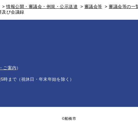
>
情報公開・審議会・例規・公示送達
>
審議会等
>
審議会等の一
要及び会議録
・ご案内
）
後5時まで（祝休日・年末年始を除く）
©船橋市