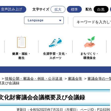
音声読み上げ
拡大
標準
白黒
文字サイズ
配色
Language
生涯学習・文化・
まちづくり・
健康・福祉・
スポーツ
環境保全
衛生
>
情報公開・審議会・例規・公示送達
>
審議会等
>
審議会等の一
要及び会議録
市文化財審議会会議概要及び会議録
更新日：令和5(2023)年7月31日（月曜日）
ページID：P116196