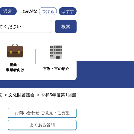
通常
つける
はずす
よみがな
検索
産業・
市政・市の紹介
事業者向け
覧
>
文化財審議会
>
令和5年度第1回船
お問い合わせ
ご意見・ご要望
よくある質問