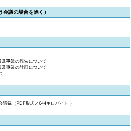
行う会議の場合を除く）
・普及事業の報告について
・普及事業の計画について
て
議録（PDF形式／644キロバイト ）