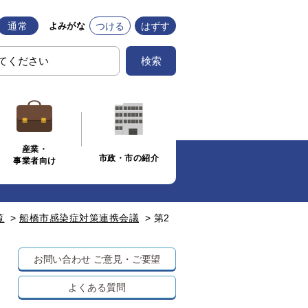
通常
つける
はずす
よみがな
検索
産業・
市政・市の紹介
事業者向け
覧
>
船橋市感染症対策連携会議
>
第2
お問い合わせ
ご意見・ご要望
よくある質問