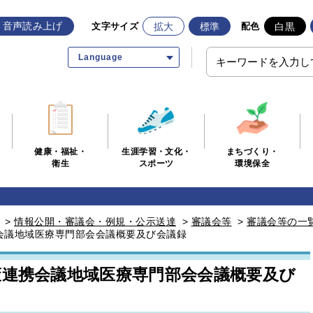
音声読み上げ
拡大
標準
白黒
文字サイズ
配色
Language
生涯学習・文化・
まちづくり・
健康・福祉・
スポーツ
環境保全
衛生
>
情報公開・審議会・例規・公示送達
>
審議会等
>
審議会等の一
会議地域医療専門部会会議概要及び会議録
策連携会議地域医療専門部会会議概要及び