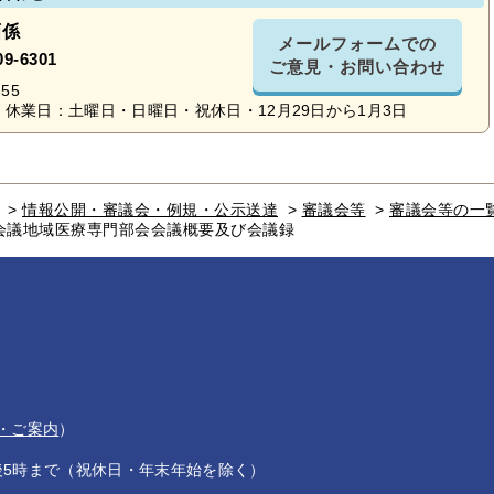
画係
メールフォームでの
09-6301
ご意見・お問い合わせ
55
休業日：土曜日・日曜日・祝休日・12月29日から1月3日
>
情報公開・審議会・例規・公示送達
>
審議会等
>
審議会等の一
会議地域医療専門部会会議概要及び会議録
・ご案内
）
後5時まで（祝休日・年末年始を除く）