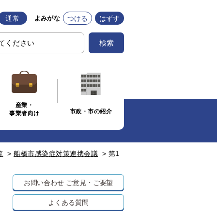
通常
つける
はずす
よみがな
検索
産業・
市政・市の紹介
事業者向け
覧
>
船橋市感染症対策連携会議
>
第1
お問い合わせ
ご意見・ご要望
よくある質問