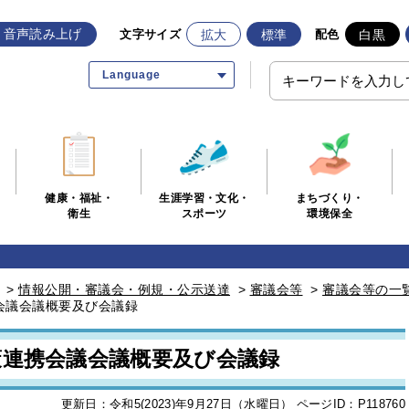
音声読み上げ
拡大
標準
白黒
文字サイズ
配色
Language
生涯学習・文化・
まちづくり・
健康・福祉・
スポーツ
環境保全
衛生
>
情報公開・審議会・例規・公示送達
>
審議会等
>
審議会等の一
会議会議概要及び会議録
策連携会議会議概要及び会議録
更新日：令和5(2023)年9月27日（水曜日）
ページID：P118760