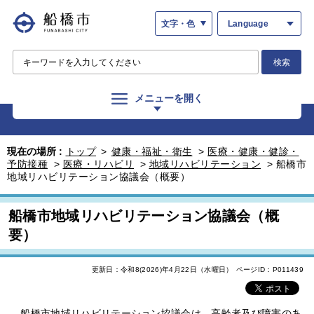
文字・色
Language
検索
メニューを開く
現在の場所 :
トップ
>
健康・福祉・衛生
>
医療・健康・健診・
予防接種
>
医療・リハビリ
>
地域リハビリテーション
>
船橋市
地域リハビリテーション協議会（概要）
船橋市地域リハビリテーション協議会（概
要）
更新日：令和8(2026)年4月22日（水曜日）
ページID：P011439
船橋市地域リハビリテーション協議会は、高齢者及び障害のあ