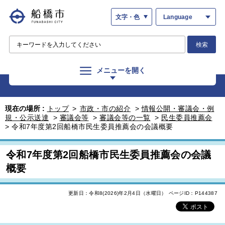
文字・色
Language
検索
メニューを開く
現在の場所 :
トップ
>
市政・市の紹介
>
情報公開・審議会・例
規・公示送達
>
審議会等
>
審議会等の一覧
>
民生委員推薦会
>
令和7年度第2回船橋市民生委員推薦会の会議概要
令和7年度第2回船橋市民生委員推薦会の会議
概要
更新日：令和8(2026)年2月4日（水曜日）
ページID：P144387