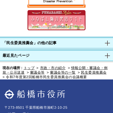
「民生委員推薦会」の他の記事
最近見たページ
現在の場所 :
トップ
>
市政・市の紹介
>
情報公開・審議会・例
規・公示送達
>
審議会等
>
審議会等の一覧
>
民生委員推薦会
>
令和7年度第2回船橋市民生委員推薦会の会議概要
〒273-8501 千葉県船橋市湊町2-10-25