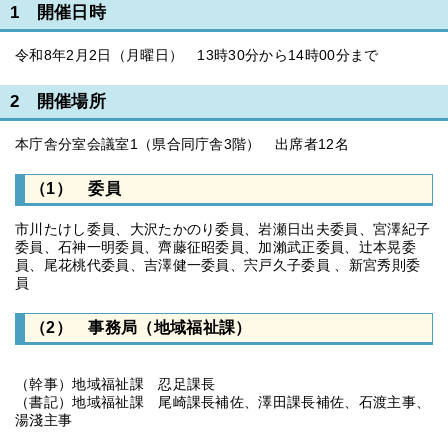
1 開催日時
令和8年2月2日（月曜日） 13時30分から14時00分まで
2 開催場所
本庁舎分室会議室1（県合同庁舎3階） 出席者12名
（1） 委員
市川たけし委員、大沢たかのり委員、岩瀬日出夫委員、宮澤紀子
委員、石神一明委員、齊藤征昭委員、加瀨武正委員、辻本晃委
員、尾花桃代委員、吉澤健一委員、宍戸久子委員 、新宮秀則委
員
（2） 事務局（地域福祉課）
（幹事）地域福祉課 忍足課長
（書記）地域福祉課 尾崎課長補佐、澤田課長補佐、石渡主事、
湯淺主事