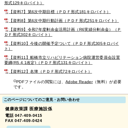
形式129キロバイト）
【資料7】第6次中期目標（ＰＤＦ形式181キロバイト）
【資料8】第6次中期行動計画（ＰＤＦ形式251キロバイト）
【資料9】令和7年度剰余金活用計画（R6実績分剰余金）（Ｐ
ＤＦ形式302キロバイト）
【資料10】今後の開催予定ついて（ＰＤＦ形式305キロバイ
ト）
【資料11】船橋市立リハビリテーション病院運営委員会設置
要綱(R5.4.1改定)（ＰＤＦ形式131キロバイト）
【資料12】名簿（ＰＤＦ形式72キロバイト）
PDFファイルの閲覧には、
Adobe Reader
（無料）が必要
です。
このページについてのご意見・お問い合わせ
健康政策課 医療施設係
電話 047-409-0415
FAX 047-409-0424