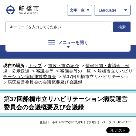
文字・色
Language
検索
メニューを開く
現在の場所 :
トップ
>
市政・市の紹介
>
情報公開・審議会・例
規・公示送達
>
審議会等
>
審議会等の一覧
>
船橋市立リハビリ
テーション病院運営委員会
>
第37回船橋市立リハビリテーショ
ン病院運営委員会の会議概要及び会議録
第37回船橋市立リハビリテーション病院運営
委員会の会議概要及び会議録
更新日：令和7(2025)年12月3日（水曜日）
ページID：P141133