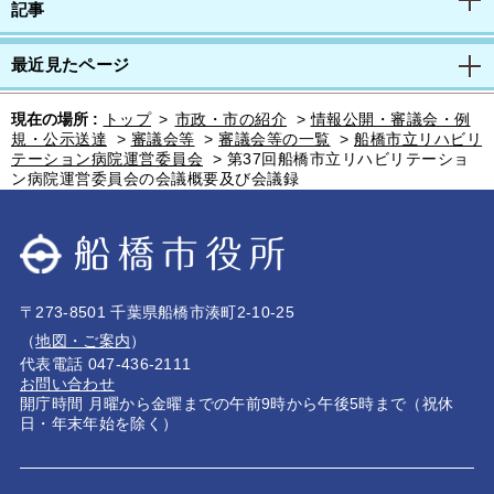
記事
最近見たページ
現在の場所 :
トップ
>
市政・市の紹介
>
情報公開・審議会・例
規・公示送達
>
審議会等
>
審議会等の一覧
>
船橋市立リハビリ
テーション病院運営委員会
>
第37回船橋市立リハビリテーショ
ン病院運営委員会の会議概要及び会議録
〒273-8501 千葉県船橋市湊町2-10-25
（
地図・ご案内
）
代表電話 047-436-2111
お問い合わせ
開庁時間 月曜から金曜までの午前9時から午後5時まで（祝休
日・年末年始を除く）