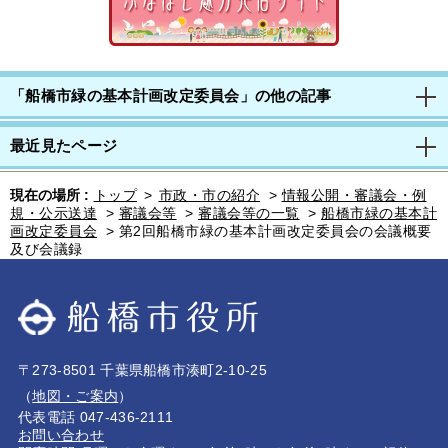
「船橋市緑の基本計画改定委員会」の他の記事
最近見たページ
現在の場所 :
トップ
>
市政・市の紹介
>
情報公開・審議会・例
規・公示送達
>
審議会等
>
審議会等の一覧
>
船橋市緑の基本計
画改定委員会
>
第2回船橋市緑の基本計画改定委員会の会議概要
及び会議録
〒273-8501 千葉県船橋市湊町2-10-25
（
地図・ご案内
）
代表電話 047-436-2111
お問い合わせ