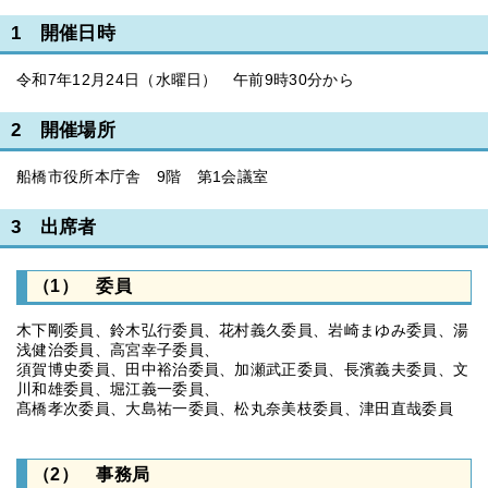
1 開催日時
令和7年12月24日（水曜日） 午前9時30分から
2 開催場所
船橋市役所本庁舎 9階 第1会議室
3 出席者
（1） 委員
木下剛委員、鈴木弘行委員、花村義久委員、岩崎まゆみ委員、湯
浅健治委員、高宮幸子委員、
須賀博史委員、田中裕治委員、加瀬武正委員、長濱義夫委員、文
川和雄委員、堀江義一委員、
髙橋孝次委員、大島祐一委員、松丸奈美枝委員、津田直哉委員
（2） 事務局