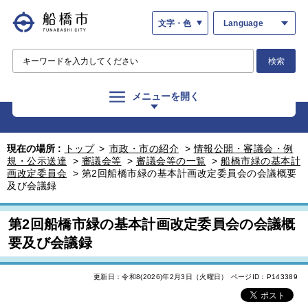
文字・色
Language
検索
メニューを開く
現在の場所 :
トップ
>
市政・市の紹介
>
情報公開・審議会・例
規・公示送達
>
審議会等
>
審議会等の一覧
>
船橋市緑の基本計
画改定委員会
>
第2回船橋市緑の基本計画改定委員会の会議概要
及び会議録
第2回船橋市緑の基本計画改定委員会の会議概
要及び会議録
更新日：令和8(2026)年2月3日（火曜日）
ページID：P143389